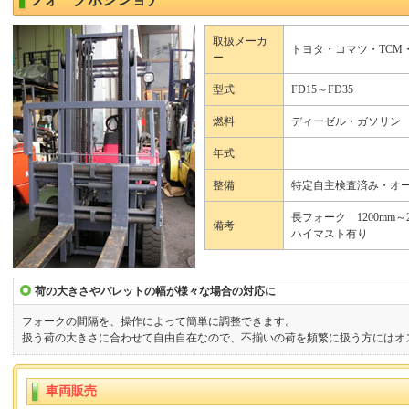
取扱メーカ
トヨタ・コマツ・TCM
ー
型式
FD15～FD35
燃料
ディーゼル・ガソリン
年式
整備
特定自主検査済み・オ
長フォーク 1200mm～2
備考
ハイマスト有り
荷の大きさやパレットの幅が様々な場合の対応に
フォークの間隔を、操作によって簡単に調整できます。
扱う荷の大きさに合わせて自由自在なので、不揃いの荷を頻繁に扱う方にはオ
車両販売