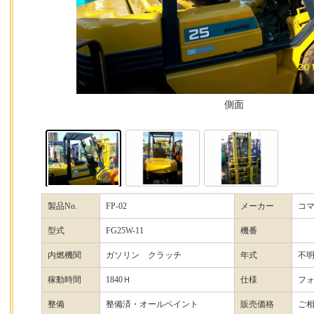
側面
製品No.
FP-02
メーカー
コ
型式
FG25W-11
機番
内燃機関
ガソリン クラッチ
年式
不
稼動時間
1840Ｈ
仕様
フ
整備
整備済・オールペイント
販売価格
ご