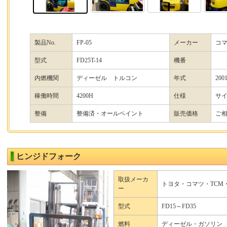
製品No.
FP-05
メーカー
コ
型式
FD25T-14
機番
内燃機関
ディーゼル トルコン
年式
200
稼働時間
4200H
仕様
サ
整備
整備済・オールペイント
販売価格
ご
ヒンジドフォーク
取扱メーカ
トヨタ・コマツ・TCM
ー
型式
FD15～FD35
燃料
ディーゼル・ガソリン