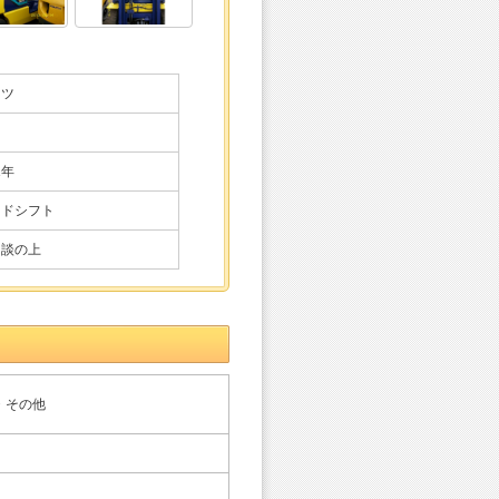
マツ
1年
イドシフト
相談の上
・その他