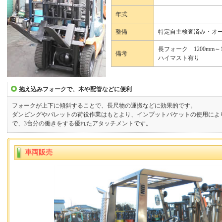
年式
整備
特定自主検査済み・オ
長フォーク 1200mm～1
備考
ハイマスト有り
抱え込みフォークで、木や配管などに便利
フォークが上下に傾斜することで、長尺物の運搬などに効果的です。
ダンピングやパレットの荷役作業はもとより、インプットバケットの使用によ
で、3台分の働きをする優れたアタッチメントです。
車両販売