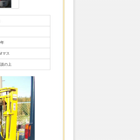
産
0年
Ｍマス
相談の上