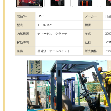
製品No.
FP-01
メーカー
日
型式
ＦＪ02Ｍ25
機番
内燃機関
ディーゼル クラッチ
年式
200
稼動時間
仕様
Ｖ3
整備
整備済・オールペイント
販売価格
ご